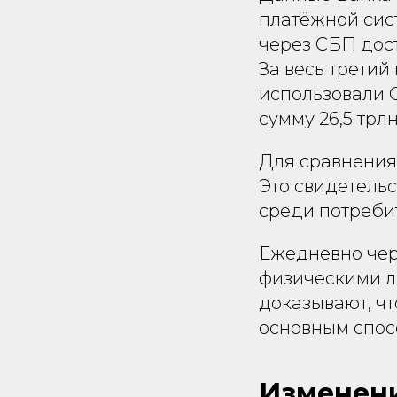
платёжной сист
через СБП дост
За весь третий
использовали С
сумму 26,5 трл
Для сравнения:
Это свидетельс
среди потребит
Ежедневно чер
физическими ли
доказывают, чт
основным спос
Изменени