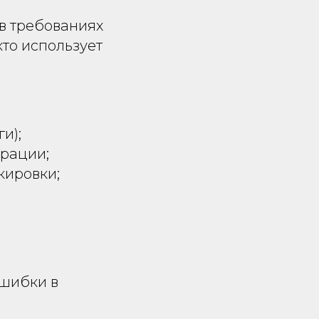
 в требованиях
кто использует
и);
ерации;
кировки;
ошибки в