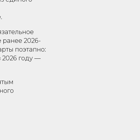
.
язательное
 ранее 2026-
арты поэтапно:
 2026 году —
ятым
дного