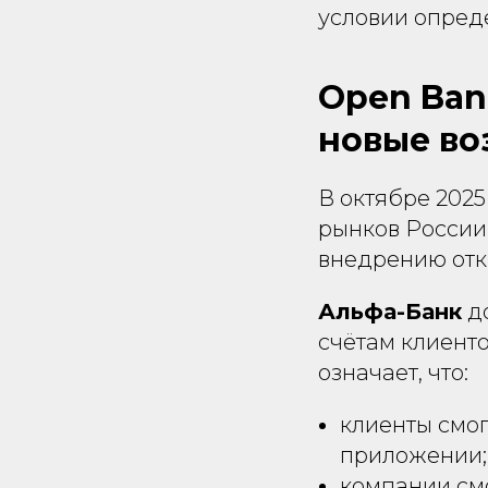
условии опред
Open Ban
новые в
В октябре 202
рынков России
внедрению отк
Альфа-Банк
до
счётам клиенто
означает, что:
клиенты смог
приложении;
компании смо