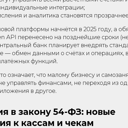
 индивидуальные интеграции;
сления и аналитика становятся прозрачнее
овой платформы начнётся в 2025 году, а об
n API перенесено на позднейшие сроки (не
ентральный банк планирует внедрять станд
е — обмен данными о счётах и операциях, в
латёжных функций.
то означает, что малому бизнесу и самозан
че управлять финансами, не переходя из о
иложения в другое.
я в закону 54-ФЗ: новые
ия к кассам и чекам