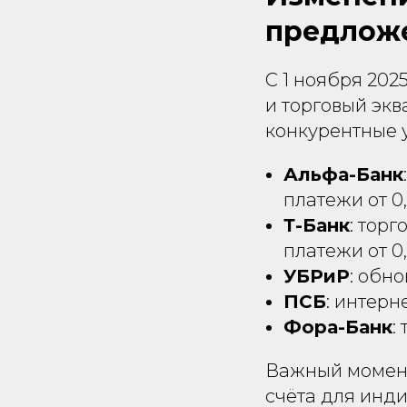
предлож
С 1 ноября 202
и торговый эк
конкурентные 
Альфа-Банк
платежи от 0
Т-Банк
: торг
платежи от 0
УБРиР
: обн
ПСБ
: интерн
Фора-Банк
:
Важный момент
счёта для инд