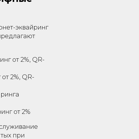
ернет-эквайринг
предлагают
инг от 2%, QR-
 от 2%, QR-
йринга
ринг от 2%
бслуживание
тых при