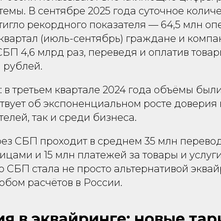
емы. В сентябре 2025 года суточное колич
игло рекордного показателя — 64,5 млн оп
 квартал (июль-сентябрь) граждане и комп
БП 4,6 млрд раз, переведя и оплатив това
н рублей.
 в третьем квартале 2024 года объёмы был
твует об экспоненциальном росте доверия 
елей, так и среди бизнеса.
ез СБП проходит в среднем 35 млн перево
цами и 15 млн платежей за товары и услуг
о СБП стала не просто альтернативой эквай
обом расчётов в России.
я в эквайринге: новые та