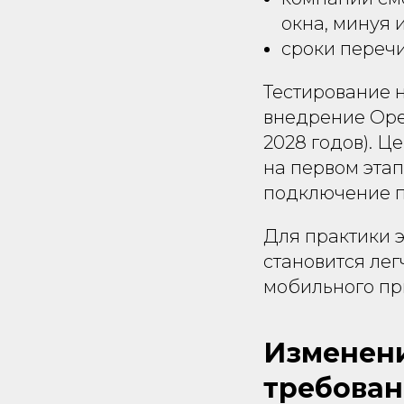
окна, минуя
сроки перечи
Тестирование н
внедрение Ope
2028 годов). Ц
на первом этап
подключение п
Для практики э
становится лег
мобильного пр
Изменени
требован