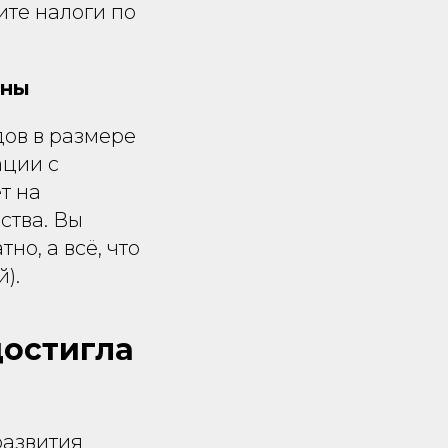
ите налоги по
ены
ов в размере
ации с
т на
ства. Вы
о, а всё, что
).
достигла
развития