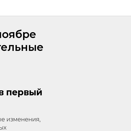
ноябре
тельные
в первый
ые изменения,
ых