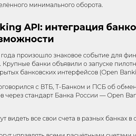
елённого минимального оборота.
king API: интеграция банко
озможности
5 года произошло знаковое событие для фи
. Крупные банки объявили о запуске пилотн
рытых банковских интерфейсов (Open Banki
говорился с ВТБ, Т-Банком и ПСБ об обме
в через стандарт Банка России — Open Ban
ут видеть все свои счета в разных банках в
гут управлять всеми расчётными счетами 