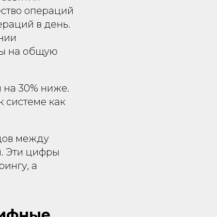
ество операций
ераций в день.
ании
ры на общую
и на 30% ниже.
к системе как
дов между
и. Эти цифры
рингу, а
рифные