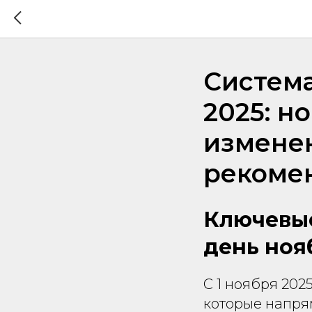
Система
2025: н
измене
рекоме
Ключевые
день ноя
С 1 ноября 202
которые напря