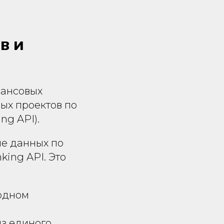
в и
нансовых
ых проектов по
ng API).
не данных по
king API. Это
 одном
из единого