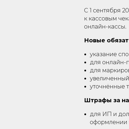
С 1 сентября 2
к кассовым чек
онлайн-кассы.
Новые обязат
указание спо
для онлайн-п
для маркиров
увеличенный
уточнённые т
Штрафы за на
для ИП и дол
оформлении 