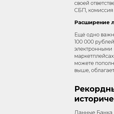
своей ответств
СБП, комиссия 
Расширение л
Ещё одно важн
100 000 рублей
электронными к
маркетплейсах
можете пополни
выше, облагает
Рекордны
историче
Данные Банка 