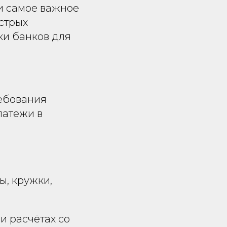
и самое важное
стрых
ки банков для
ребования
латежи в
ы, кружки,
и расчётах со