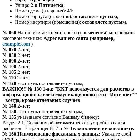
Улица:
2-я Пятилетка
;
Номер дома (владения):
41
;
Номер корпуса (строения):
оставляете пустым
;
Номер квартиры (помещения):
оставляете пустым
.
№ 060
Напишите место установки (применения) контрольно-
кассовой техники:
Адрес вашего сайта (например,
example.com
)
№ 070
2-нет;
№ 080
2-нет;
№ 090
2-нет;
№ 100
2-нет;
№ 105
2-нет;
№ 110
2-нет;
№ 120
этот пункт оставляете пустым;
ВАЖНО!!! № 130
1-да
;
"ККТ используется для расчетов в
информационно-телекоммуникационной сети "Интернет""
- всегда, кроме отдельных случаев
№ 140
2-нет;
№ 150
этот пункт оставляете пустым;
№ 155
указываете согласно Вашему бизнесу;
Раздел 2.1. Сведения об автоматических устройствах для
расчетов – Страницы № 7 и № 8
в заявлении не заполняете.
№ 160
Наименование фискальных данных:
Укажите свой
ОФД, с кем заключен договор, кого использовали ранее.