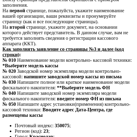
заполнения.
На
первой
странице, пожалуйста, укажите наименование
вашей организации, ваши реквизиты и пронумеруйте
страницу (как и все последующие страницы).
На
второй
странице, укажите документ, на основании
которого действует представитель. В данном случае, вам не
требуется заполнять сведения о регистрации кассового
аппарата (ККТ).
Как заполнять заявление со страницы №3 и далее (код
строки)
:
№ 010
Наименование модели контрольно- кассовой техники:
*Выберите модель кассы
№ 020
Заводской номер экземпляра модели контрольно-
кассовой:
напишите заводской номер кассы из письма
№ 030
Напишите полное или краткое наименование модели
фискального накопителя:
**Выберите модель ФН
№ 040
Напишите заводской номер экземпляра модели
фискального накопителя:
введите номер ФН из письма
№ 050
Напишите адрес установки(применения) контрольно-
кассовой техники:
Вводите адрес Дата-Центра, где
размещены кассы
Почтовый индекс:
350075
;
Регион (код):
23
;
Город:
Краснодар
;